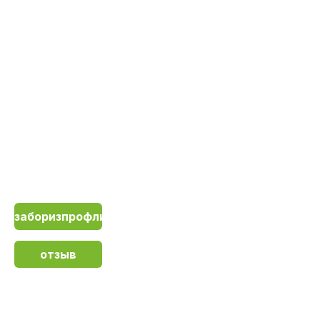
заборизпрофлиста
отзыв