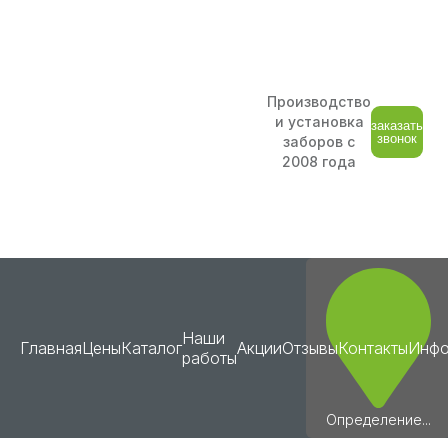
Производство
и установка
заказать
звонок
заборов с
2008 года
Наши
Главная
Цены
Каталог
Акции
Отзывы
Контакты
Инфо
работы
Определение...