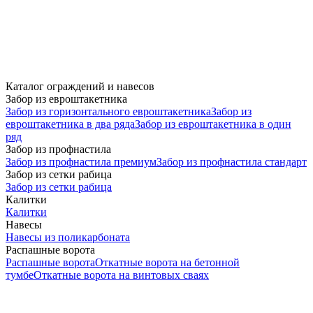
Каталог ограждений и навесов
Забор из евроштакетника
Забор из горизонтального евроштакетника
Забор из
евроштакетника в два ряда
Забор из евроштакетника в один
ряд
Забор из профнастила
Забор из профнастила премиум
Забор из профнастила стандарт
Забор из сетки рабица
Забор из сетки рабица
Калитки
Калитки
Навесы
Навесы из поликарбоната
Распашные ворота
Распашные ворота
Откатные ворота на бетонной
тумбе
Откатные ворота на винтовых сваях