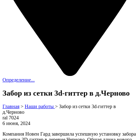
Определение...
Забор из сетки 3d-гиттер в д.Черново
Главная
>
Наши работы
>
Забор из сетки 3d-гиттер в
д.Черново
ral 7024
6 июня, 2024
Компания Новен Гард завершила успешную установку забора
из сетки 3D-гиттер в деревне Черново. Общая длина нового