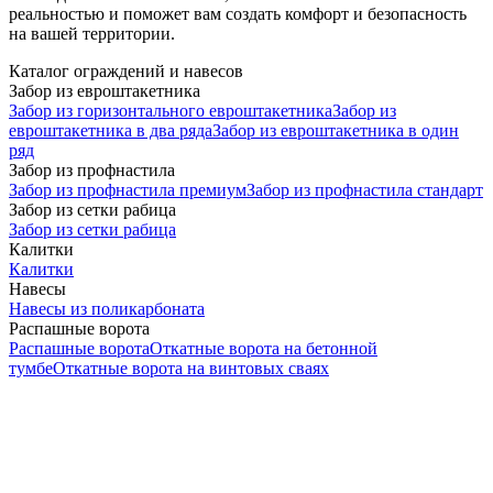
реальностью и поможет вам создать комфорт и безопасность
на вашей территории.
Каталог ограждений и навесов
Забор из евроштакетника
Забор из горизонтального евроштакетника
Забор из
евроштакетника в два ряда
Забор из евроштакетника в один
ряд
Забор из профнастила
Забор из профнастила премиум
Забор из профнастила стандарт
Забор из сетки рабица
Забор из сетки рабица
Калитки
Калитки
Навесы
Навесы из поликарбоната
Распашные ворота
Распашные ворота
Откатные ворота на бетонной
тумбе
Откатные ворота на винтовых сваях