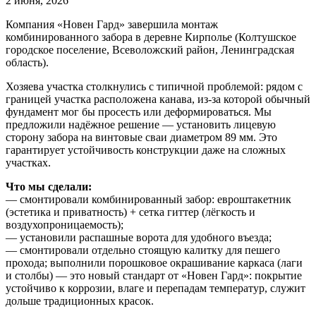
2 июня, 2026
Компания «Новен Гард» завершила монтаж
комбинированного забора в деревне Кирполье (Колтушское
городское поселение, Всеволожский район, Ленинградская
область).
Хозяева участка столкнулись с типичной проблемой: рядом с
границей участка расположена канава, из‑за которой обычный
фундамент мог бы просесть или деформироваться. Мы
предложили надёжное решение — установить лицевую
сторону забора на винтовые сваи диаметром 89 мм. Это
гарантирует устойчивость конструкции даже на сложных
участках.
Что мы сделали:
— смонтировали комбинированный забор: евроштакетник
(эстетика и приватность) + сетка гиттер (лёгкость и
воздухопроницаемость);
— установили распашные ворота для удобного въезда;
— смонтировали отдельно стоящую калитку для пешего
прохода; выполнили порошковое окрашивание каркаса (лаги
и столбы) — это новый стандарт от «Новен Гард»: покрытие
устойчиво к коррозии, влаге и перепадам температур, служит
дольше традиционных красок.