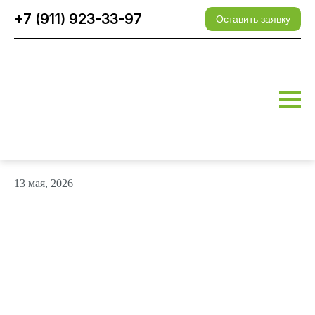
+7 (911) 923-33-97
Оставить заявку
Забор из евроштакетника в
д.Большая Ижора
Главная
>
Наши
>
Забор из евроштакетника в
работы
д.Большая Ижора
13 мая, 2026