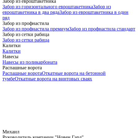
Забор из евроштакетника
Забор из горизонтального евроштакетника
Забор из
евроштакетника в два ряда
Забор из евроштакетника в один
ряд
Забор из профнастила
Забор из профнастила премиум
Забор из профнастила стандарт
Забор из сетки рабица
Забор из сетки рабица
Калитки
Калитки
Навесы
Навесы из поликарбоната
Распашные ворота
Распашные ворота
Откатные ворота на бетонной
тумбе
Откатные ворота на винтовых сваях
Михаил
Руководитель компании "Новен Гард"