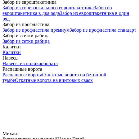
Забор из евроштакетника
Забор из горизонтального евроштакетника
Забор из
евроштакетника в два ряда
Забор из евроштакетника в один
ряд
Забор из профнастила
Забор из профнастила премиум
Забор из профнастила стандарт
Забор из сетки рабица
Забор из сетки рабица
Калитки
Калитки
Навесы
Навесы из поликарбоната
Распашные ворота
Распашные ворота
Откатные ворота на бетонной
тумбе
Откатные ворота на винтовых сваях
Михаил